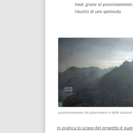
Vaat, grazie al posizionamento 
l’ausilio di uno spelosub).
posizionamento dei pluviometri e delle stazioni 
In pratica lo scopo del progetto è quell