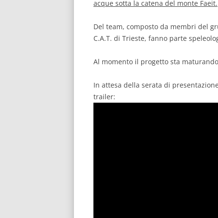
acque sotta la catena del monte Faeit.
Del team, composto da membri del gru
C.A.T. di Trieste, fanno parte speleolog
Al momento il progetto sta maturando 
In attesa della serata di presentazion
trailer: