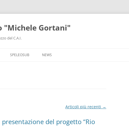
o "Michele Gortani"
V
zo del C.A.I.
SPELEOSUB
NEWS
Articoli più recenti
→
i presentazione del progetto “Rio