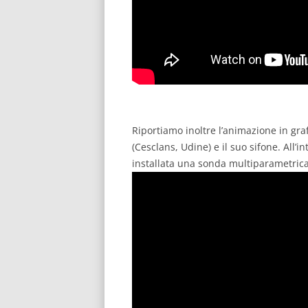
Riportiamo inoltre l’animazione in graf
(Cesclans, Udine) e il suo sifone. All’
installata una sonda multiparametrica