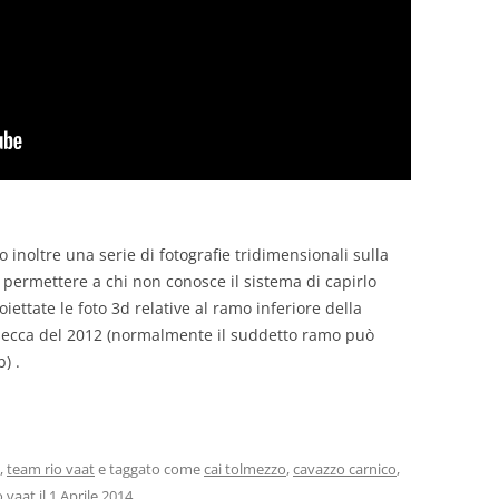
inoltre una serie di fotografie tridimensionali sulla
r permettere a chi non conosce il sistema di capirlo
iettate le foto 3d relative al ramo inferiore della
i secca del 2012 (normalmente il suddetto ramo può
) .
,
team rio vaat
e taggato come
cai tolmezzo
,
cavazzo carnico
,
o vaat
il
1 Aprile 2014