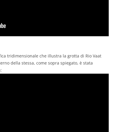
ica tridimensionale che illustra la grotta di Rio Vaat
interno della stessa, come sopra spiegato, è stata
: