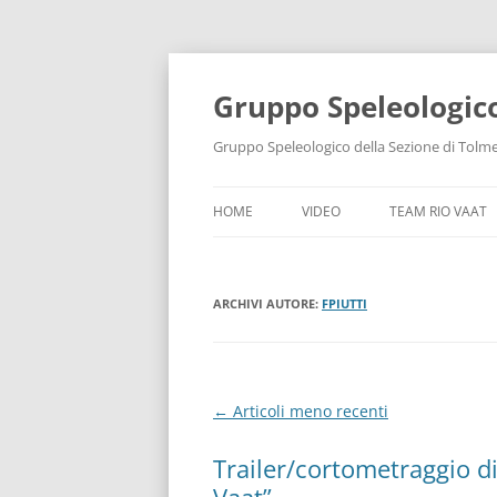
Gruppo Speleologic
Gruppo Speleologico della Sezione di Tolmez
HOME
VIDEO
TEAM RIO VAAT
ARCHIVI AUTORE:
FPIUTTI
Navigazione articolo
←
Articoli meno recenti
Trailer/cortometraggio d
Vaat”.