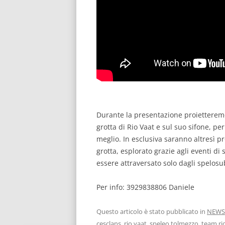
Durante la presentazione proietteremo 
grotta di Rio Vaat e sul suo sifone, pe
meglio. In esclusiva saranno altresì pro
grotta, esplorato grazie agli eventi d
essere attraversato solo dagli spelosub
Per info: 3929838806 Daniele
Questo articolo è stato pubblicato in
NEWS
cesclans
,
rio vaat
,
speleo tolmezzo
,
team ri